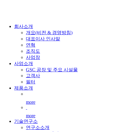
회사소개
개요(비전 & 경영방침)
대표이사 인사말
연혁
조직도
사업장
사업소개
GSC 공장 및 주요 시설물
고객사
필터
제품소개
more
more
기술연구소
연구소소개