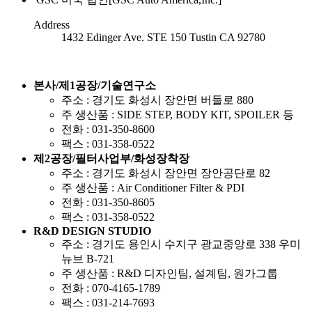
Address
1432 Edinger Ave. STE 150 Tustin CA 92780
본사/제1공장/기술연구소
주소
: 경기도 화성시 장안면 버들로 880
주 생산품
: SIDE STEP, BODY KIT, SPOILER 등
전화
: 031-350-8600
팩스
: 031-358-0522
제2공장/필터사업부/화성장착장
주소
: 경기도 화성시 장안면 장안공단로 82
주 생산품
: Air Conditioner Filter & PDI
전화
: 031-350-8605
팩스
: 031-358-0522
R&D DESIGN STUDIO
주소
: 경기도 용인시 수지구 광교중앙로 338 우미
뉴브 B-721
주 생산품
: R&D 디자인팀, 설계팀, 원가그룹
전화
: 070-4165-1789
팩스
: 031-214-7693